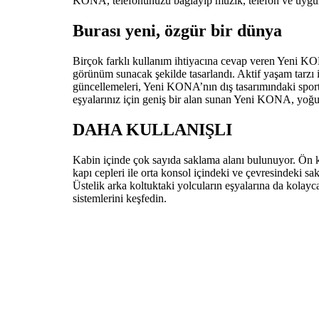
KONA, telefonunuzu bağlayıp müzik, telefon ve uygula
Burası yeni, özgür bir dünya
Birçok farklı kullanım ihtiyacına cevap veren Yeni K
görünüm sunacak şekilde tasarlandı. Aktif yaşam tarzı i
güncellemeleri, Yeni KONA’nın dış tasarımındaki spo
eşyalarınız için geniş bir alan sunan Yeni KONA, yoğun
DAHA KULLANIŞLI
Kabin içinde çok sayıda saklama alanı bulunuyor. Ön ka
kapı cepleri ile orta konsol içindeki ve çevresindeki sakl
Üstelik arka koltuktaki yolcuların eşyalarına da kolayca
sistemlerini keşfedin.