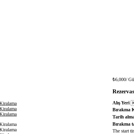
₺6,000
/ G
Rezerva
Alış Yeri
Bırakma 
Tarih alm
Bırakma t
The start ti