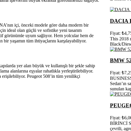
ma işlevlerini büyük ekranda görebilmenizi sağlıyor.
DACIA
ONA’nın içi, önceki modele göre daha modern bir
çin ideal olan güçlü ve sofistike yeni tasarım
Fiyat: ₺4,7
rtif görünümle uyum sağlıyor. Hem yolcular hem de
This 2018 m
 bir yaşamın tüm ihtiyaçlarını karşılayabiliyor.
Black/Diese
BMW 5
pılarda yer alan büyük ve kullanışlı bir şekle sahip
ama alanlarına eşyalar rahatlıkla yerleştirilebiliyor.
Fiyat: ₺7,2
 erişilebiliyor. Peugeot 508’in tüm yenilikçi
BUSINESS
Sedan’ın s
sunulan kap
PEUGEO
Fiyat: ₺6,0
BİRİNCİ SI
çevrili, agr