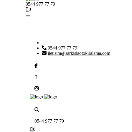
0544 977 77 79
0
0544 977 77 79
iletisim@sarkislaotokiralama.com
0544 977 77 79
0