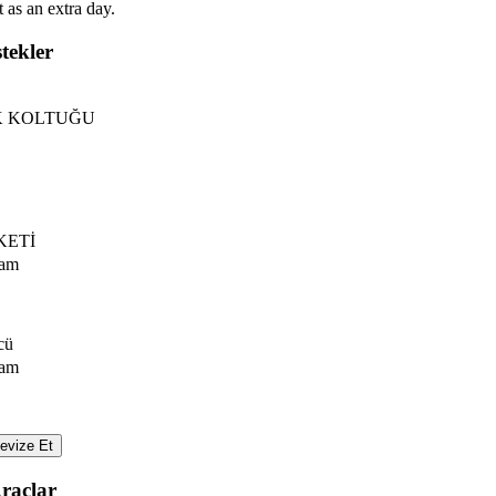
t as an extra day.
tekler
 KOLTUĞU
KETİ
lam
cü
lam
evize Et
raçlar