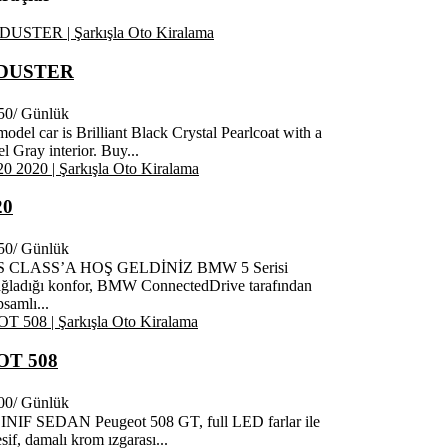
 DUSTER
50
/ Günlük
odel car is Brilliant Black Crystal Pearlcoat with a
l Gray interior. Buy...
20
50
/ Günlük
 CLASS’A HOŞ GELDİNİZ BMW 5 Serisi
ağladığı konfor, BMW ConnectedDrive tarafından
samlı...
T 508
00
/ Günlük
NIF SEDAN Peugeot 508 GT, full LED farlar ile
esif, damalı krom ızgarası...