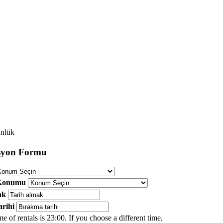
ünlük
syon Formu
Konumu
ak
arihi
me of rentals is 23:00. If you choose a different time,