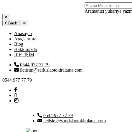
Aramanızı yukarıya yazma
Back
Anasayfa
Araçlarımız
Blog
Hakkımızda
İLETİŞİM
0544 977 77 79
iletisim@sarkislaotokiralama.com
0544 977 77 79
0544 977 77 79
iletisim@sarkislaotokiralama.com