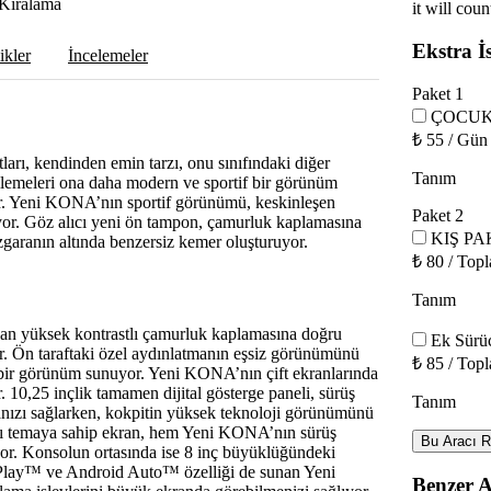
it will coun
Ekstra İs
ikler
İncelemeler
Paket 1
ÇOCUK
₺
55
/
Gün
 kendinden emin tarzı, onu sınıfındaki diğer
Tanım
llemeleri ona daha modern ve sportif bir görünüm
r. Yeni KONA’nın sportif görünümü, keskinleşen
Paket 2
ıyor. Göz alıcı yeni ön tampon, çamurluk kaplamasına
KIŞ PA
zgaranın altında benzersiz kemer oluşturuyor.
₺
80
/
Top
Tanım
an yüksek kontrastlı çamurluk kaplamasına doğru
Ek Sürü
or. Ön taraftaki özel aydınlatmanın eşsiz görünümünü
₺
85
/
Top
lı bir görünüm sunuyor. Yeni KONA’nın çift ekranlarında
r. 10,25 inçlik tamamen dijital gösterge paneli, sürüş
Tanım
manızı sağlarken, kokpitin yüksek teknoloji görünümünü
rklı temaya sahip ekran, hem Yeni KONA’nın sürüş
Bu Aracı R
yor. Konsolun ortasında ise 8 inç büyüklüğündeki
Play™ ve Android Auto™ özelliği de sunan Yeni
Benzer A