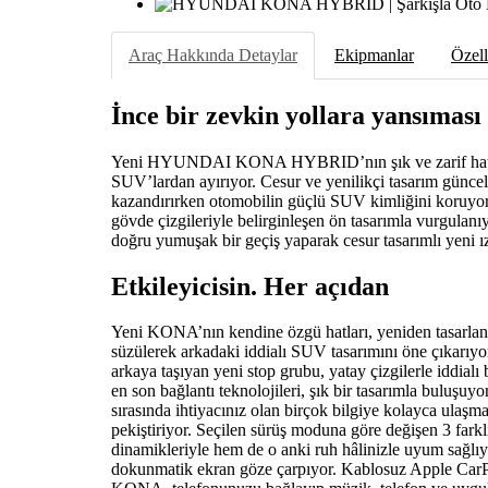
Araç Hakkında Detaylar
Ekipmanlar
Özell
İnce bir zevkin yollara yansıması
Yeni HYUNDAI KONA HYBRID’nın şık ve zarif hatları,
SUV’lardan ayırıyor. Cesur ve yenilikçi tasarım günce
kazandırırken otomobilin güçlü SUV kimliğini koruyo
gövde çizgileriyle belirginleşen ön tasarımla vurgulan
doğru yumuşak bir geçiş yaparak cesur tasarımlı yeni ı
Etkileyicisin. Her açıdan
Yeni KONA’nın kendine özgü hatları, yeniden tasarlan
süzülerek arkadaki iddialı SUV tasarımını öne çıkarıy
arkaya taşıyan yeni stop grubu, yatay çizgilerle iddia
en son bağlantı teknolojileri, şık bir tasarımla buluşuyo
sırasında ihtiyacınız olan birçok bilgiye kolayca ulaş
pekiştiriyor. Seçilen sürüş moduna göre değişen 3 fa
dinamikleriyle hem de o anki ruh hâlinizle uyum sağlı
dokunmatik ekran göze çarpıyor. Kablosuz Apple Car