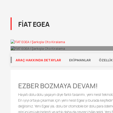
FİAT EGEA
ARAÇ HAKKINDA DETAYLAR
EKIPMANLAR
ÖZELLIK
EZBER BOZMAYA DEVAM!
Hayatı dolu dolu yaşayın diye farklı tasarımı, yeni nesil teknolo
En iyiyi ortaya çıkarmak için yeni nesil Egea’yı burada keşfe
değilsiniz. Yeni Egea’yla, dolu bir otomobile bir dolu para öd
görünümüyle birleşti ve artık daha da çevreci hâle geldi. Yeni