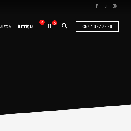
0
0
0544 977 77 79
MIZDA
İLETİŞİM