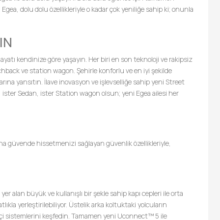
gea, dolu dolu özellikleriyle o kadar çok yeniliğe sahip ki; onunla
IN
yatı kendinize göre yaşayın. Her biri en son teknoloji ve rakipsiz
tchback ve station wagon. Şehirle konforlu ve en iyi şekilde
ına yansıtın. İlave inovasyon ve işlevselliğe sahip yeni Street
, ister Sedan, ister Station wagon olsun; yeni Egea ailesi her
daha güvende hissetmenizi sağlayan güvenlik özellikleriyle,
r alan büyük ve kullanışlı bir şekle sahip kapı cepleri ile orta
ıkla yerleştirilebiliyor. Üstelik arka koltuktaki yolcuların
likçi sistemlerini keşfedin. Tamamen yeni Uconnect™ 5 ile