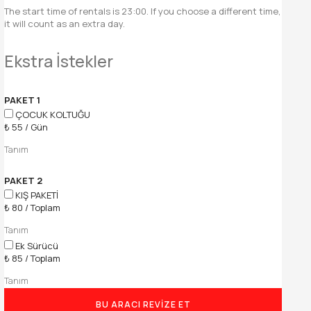
The start time of rentals is 23:00. If you choose a different time,
it will count as an extra day.
Ekstra İstekler
PAKET 1
ÇOCUK KOLTUĞU
₺
55
/
Gün
Tanım
PAKET 2
KIŞ PAKETİ
₺
80
/
Toplam
Tanım
Ek Sürücü
₺
85
/
Toplam
Tanım
BU ARACI REVIZE ET