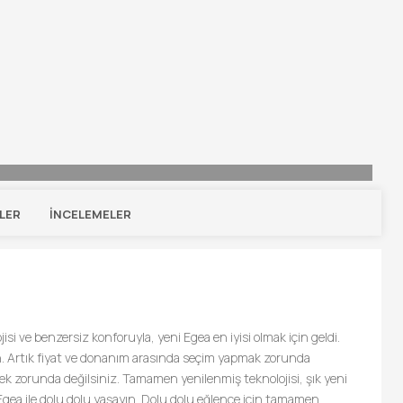
LER
İNCELEMELER
jisi ve benzersiz konforuyla, yeni Egea en iyisi olmak için geldi.
din. Artık fiyat ve donanım arasında seçim yapmak zorunda
emek zorunda değilsiniz. Tamamen yenilenmiş teknolojisi, şık yeni
 Egea ile dolu dolu yaşayın. Dolu dolu eğlence için tamamen