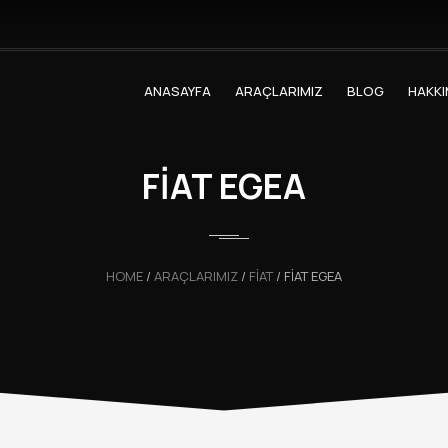
ANASAYFA
ARAÇLARIMIZ
BLOG
HAKKI
FİAT EGEA
HOME
/
ARAÇLARIMIZ
/
FIAT
/
FİAT EGEA