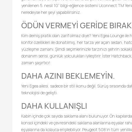
yenilenen 5. nesil 10” bilgi-eğlence sistemi Uconnect.TM Yeni E
neredeyse her şeyi yapabilirsiniz.
ÖDÜN VERMEYİ GERİDE BIRAK
Kim demiş pratik olan zarif olmaz diye? Yeni Egea Lounge ile ha
konfor özellikleri ile donatılmış, her tarza yer açan sedan, ha
yüzleşme zamanı. Şimdi seçimlerinizle tarzınızı şehrin sokaklar
donanım serisi, günlük yolculukları iyileştirir. İster Hatchback
zaman şaşırtıcı!
DAHA AZINI BEKLEMEYİN.
Yeni Egea ailesi, sadece bir stil ikonu değil. Sürüş sırasında 
teknolojisi de gelişti.
DAHA KULLANIŞLI
Kabin içinde çok sayıda saklama alanı bulunuyor. Ön kapılarda ye
konsol içindeki ve çevresindeki saklama alanlarına eşyalar rahatl
eşyalarına da kolayca erişilebiliyor. Peugeot 508’in tüm yeni