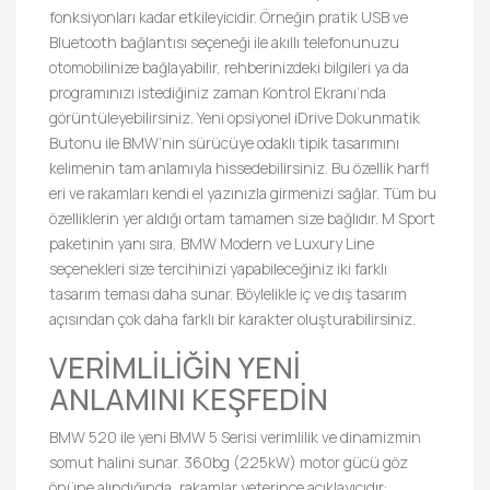
fonksiyonları kadar etkileyicidir. Örneğin pratik USB ve
Bluetooth bağlantısı seçeneği ile akıllı telefonunuzu
otomobilinize bağlayabilir, rehberinizdeki bilgileri ya da
programınızı istediğiniz zaman Kontrol Ekranı’nda
görüntüleyebilirsiniz. Yeni opsiyonel iDrive Dokunmatik
Butonu ile BMW’nin sürücüye odaklı tipik tasarımını
kelimenin tam anlamıyla hissedebilirsiniz. Bu özellik harfl
eri ve rakamları kendi el yazınızla girmenizi sağlar. Tüm bu
özelliklerin yer aldığı ortam tamamen size bağlıdır. M Sport
paketinin yanı sıra, BMW Modern ve Luxury Line
seçenekleri size tercihinizi yapabileceğiniz iki farklı
tasarım teması daha sunar. Böylelikle iç ve dış tasarım
açısından çok daha farklı bir karakter oluşturabilirsiniz.
VERİMLİLİĞİN YENİ
ANLAMINI KEŞFEDİN
BMW 520 ile yeni BMW 5 Serisi verimlilik ve dinamizmin
somut halini sunar. 360bg (225kW) motor gücü göz
önüne alındığında, rakamlar yeterince açıklayıcıdır: