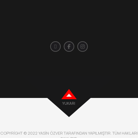
YUKARI
COPYRIGHT © 2022 YASIN ÖZVER TARAFINDAN YAPILMIŞTIR. TÜM HAKLARI