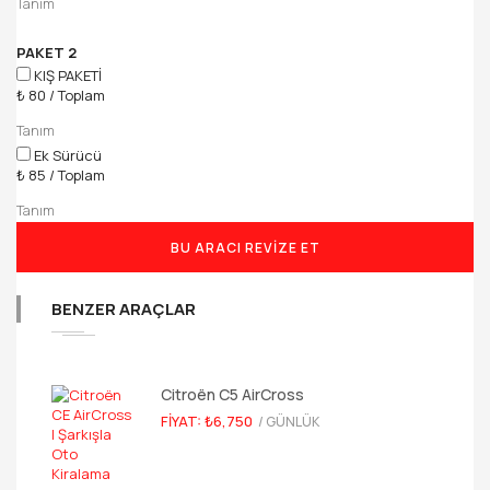
Tanım
PAKET 2
KIŞ PAKETİ
₺
80
/
Toplam
Tanım
Ek Sürücü
₺
85
/
Toplam
Tanım
BU ARACI REVIZE ET
BENZER ARAÇLAR
Citroën C5 AirCross
FIYAT: ₺6,750
/ GÜNLÜK