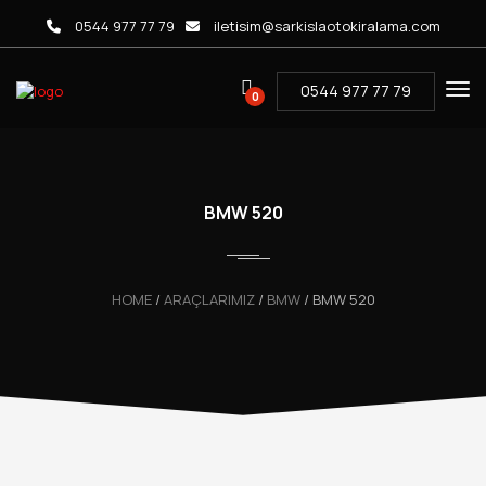
0544 977 77 79
iletisim@sarkislaotokiralama.com
0544 977 77 79
0
BMW 520
HOME
/
ARAÇLARIMIZ
/
BMW
/
BMW 520