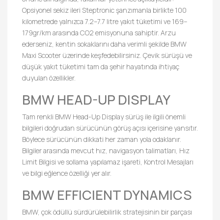
Opsiyonel sekiz ileri Steptronic şanzımanla birlikte 100
kilometrede yalnızca 7.2–7.7 litre yakıt tüketimi ve 169–
179gr/km arasında CO2 emisyonuna sahiptir. Arzu
ederseniz, kentin sokaklarını daha verimli şekilde BMW
Maxi Scooter üzerinde keşfedebilirsiniz. Çevik sürüşü ve
düşük yakıt tüketimi tam da şehir hayatında ihtiyaç
duyulan özellikler.
BMW HEAD-UP DISPLAY
Tam renkli BMW Head-Up Display sürüş ile ilgili önemli
bilgileri doğrudan sürücünün görüş açısı içerisine yansıtır.
Böylece sürücünün dikkati her zaman yola odaklanır.
Bilgiler arasında mevcut hız, navigasyon talimatları, Hız
Limit Bilgisi ve sollama yapılamaz işareti, Kontrol Mesajları
ve bilgi eğlence özelliği yer alır.
BMW EFFICIENT DYNAMICS
BMW, çok ödüllü sürdürülebilirlik stratejisinin bir parçası