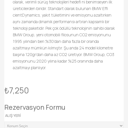
olarak, verimli sürüş teknolojileri hedefi ni benimseyen ilk
üreticilerden biridir. Standart olarak bulunan BMW Effi
cientDynamics, yakıt tüketimini ve emisyonu azaltırken
aynı zamanda dinamik performansı artıran kapsamlı bir
teknoloji paketidir. Pek çok ödüllü teknolojinin sahibi olarak
BMW Group, yeni otomobili filosunun CO2 emisyonunu
1995 yılından beri %30’dan daha fazla bir oranda
azaltmayı mümkün kılmıştır. Şu anda 24 model kilometre
başına 120gr’dan daha az CO2 üretiyor. BMW Group, CO3
emisyonunu 2020 yılına kadar %25 oranında daha
azaltmayı planlıyor.
₺7,250
/ Günlük
Rezervasyon Formu
ALIŞ YERI