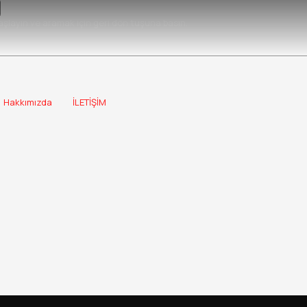
şlayın ve aramak için geri dön tuşuna basın.
Hakkımızda
İLETİŞİM