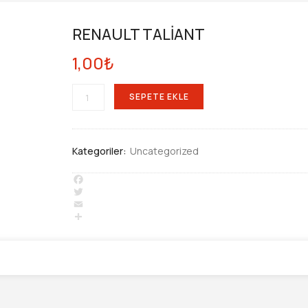
RENAULT TALİANT
1,00
₺
RENAULT
SEPETE EKLE
TALİANT
ADET
Kategoriler:
Uncategorized
Facebook
Twitter
Email
Share