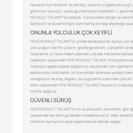
Renault’nun dinamik ve yenilikçi tasarım çizgileriyle oluşt
görünüm sunuyor. sunduğu teknolojik özellikleri, c şeklinde 
RENAULT TALIANT’ta kalacak. tüketicilere zengin ve verim
kalitesini ve güvenilirliğini kanıtlamış eco lpg seçeneği say
ONUNLA YOLCULUK ÇOK KEYİFLİ
YENİ RENAULT TALIANT’ın içinde bambaşka bir dünya sizi be
yolculuğun keyfini çıkarın. gösterge ekranı, yükseklik ve de
tasarlandı. iç tasarımda kullanılan yüksek malzeme kalite
özellikleri sayesinde YENİ RENAULT TALIANT ihtiyaçlarınıza 
kablosuz apple carplay bağlantısı sayesinde tüm işlemlerin
aplikasyonu indirilerek, ön konsoldaki bölmeye yerleştirilen 
navigasyon ve araç bilgileri, bu uygulama üzerinden görünt
alanı sayesinde YENİ RENAULT TALIANT hayatınızı kolaylaştı
konfor sağlıyor.
GÜVENLİ SÜRÜŞ
YENİ RENAULT TALIANT’ın ön ve arka park sensörleri, geri görü
sayesinde her daim güvende hissedeceksiniz. eller serbest
kilitlerini açmanıza veya kapatmanıza olanak sağlar.