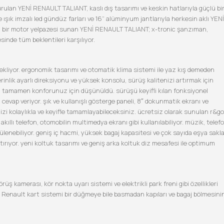
urulan YENİ RENAULT TALIANT, kaslı dış tasarımı ve keskin hatlarıyla güçlü bi
ışık imzalı led gündüz farları ve 16” alüminyum jantlarıyla herkesin aklı YENİ
li bir motor yelpazesi sunan YENİ RENAULT TALIANT; x-tronic şanzıman,
esinde tüm beklentileri karşılıyor.
kliyor. ergonomik tasarımı ve otomatik klima sistemi ile yaz kış demeden
rinlik ayarlı direksiyonu ve yüksek konsolu, sürüş kalitenizi artırmak için
si tamamen konforunuz için düşünüldü. sürüşü keyifli kılan fonksiyonel
cevap veriyor. şık ve kullanışlı gösterge paneli, 8″ dokunmatik ekranı ve
izi kolaylıkla ve keyifle tamamlayabileceksiniz. ücretsiz olarak sunulan r&go
akıllı telefon, otomobilin multimedya ekranı gibi kullanılabiliyor. müzik, telefo
ülenebiliyor. geniş iç hacmi, yüksek bagaj kapasitesi ve çok sayıda eşya sak
rıyor. yeni koltuk tasarımı ve geniş arka koltuk diz mesafesi ile optimum
ş kamerası, kör nokta uyarı sistemi ve elektrikli park freni gibi özellikleri
 Renault kart sistemi bir düğmeye bile basmadan kapıları ve bagaj bölmesini