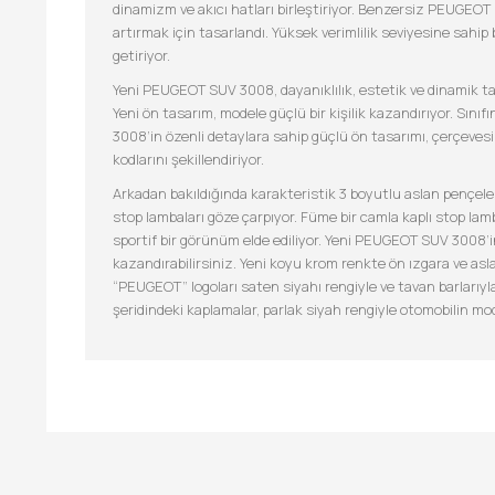
dinamizm ve akıcı hatları birleştiriyor. Benzersiz PEUGEOT i
artırmak için tasarlandı. Yüksek verimlilik seviyesine sahip
getiriyor.
Yeni PEUGEOT SUV 3008, dayanıklılık, estetik ve dinamik t
Yeni ön tasarım, modele güçlü bir kişilik kazandırıyor. Sını
3008’in özenli detaylara sahip güçlü ön tasarımı, çerçeves
kodlarını şekillendiriyor.
Arkadan bakıldığında karakteristik 3 boyutlu aslan pençele
stop lambaları göze çarpıyor. Füme bir camla kaplı stop lamb
sportif bir görünüm elde ediliyor. Yeni PEUGEOT SUV 3008’in
kazandırabilirsiniz. Yeni koyu krom renkte ön ızgara ve asl
“PEUGEOT” logoları saten siyahı rengiyle ve tavan barlarıy
şeridindeki kaplamalar, parlak siyah rengiyle otomobilin 