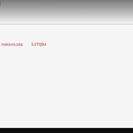
şlayın ve aramak için geri dön tuşuna basın.
Hakkımızda
İLETİŞİM