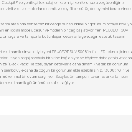
-Cockpit® ve yenilikçi teknolojiler, kabin içi konforunuzu ve güvenliğinizi
 benzinli ve dizel motorlar dinamik ve keyifli bir sürüş deneyimini beraberinde
asarım arasında benzersiz bir denge sunan iddialı bir görünüm ortaya koyuyo
fının en iddialı modeli, cesur ve modern bir çağ başlatıyor. Yeni PEUGEOT SUV
iz ön ızgara ve tamponla bütünleşen detaylarla geleceğin estetik tasarım
ri ve dinamik sinyalleriyle yeni PEUGEOT SUV 3008’in full LED teknolojisine s
aları, siyah bagaj bandıyla birbirine bağlanıyor ve böylece daha geniş ve daha
ize “Black Pack” ile özel, siyah detaylarla daha dinamik ve şık bir görünüm
an sembolüyle daha da özgün bir görünüm elde edebilirsiniz. “3008”, “GT” ve
la mükemmel bir uyum sergiliyor. Spoyler, ön tampon, tavan ve arka tampon
modern ve dinamik görünümüne katkı sağlıyor