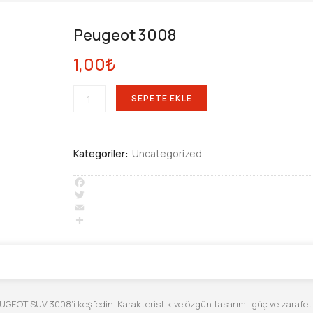
Peugeot 3008
1,00
₺
PEUGEOT
SEPETE EKLE
3008
ADET
Kategoriler:
Uncategorized
Facebook
Twitter
Email
Share
EUGEOT SUV 3008’i keşfedin. Karakteristik ve özgün tasarımı, güç ve zarafet 