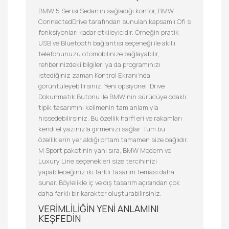
BMW 5 Serisi Sedan’ın sağladığı konfor, BMW
ConnectedDrive tarafından sunulan kapsamlı Ofi s
fonksiyonları kadar etkileyicidir. Örneğin pratik
USB ve Bluetooth bağlantısı seçeneği ile akıllı
telefonunuzu otomobilinize bağlayabilir,
rehberinizdeki bilgileri ya da programınızı
istediğiniz zaman Kontrol Ekranı’nda
görüntüleyebilirsiniz. Yeni opsiyonel iDrive
Dokunmatik Butonu ile BMW’nin sürücüye odaklı
tipik tasarımını kelimenin tam anlamıyla
hissedebilirsiniz. Bu özellik harfl eri ve rakamları
kendi el yazınızla girmenizi sağlar. Tüm bu
özelliklerin yer aldığı ortam tamamen size bağlıdır.
M Sport paketinin yanı sıra, BMW Modern ve
Luxury Line seçenekleri size tercihinizi
yapabileceğiniz iki farklı tasarım teması daha
sunar. Böylelikle iç ve dış tasarım açısından çok
daha farklı bir karakter oluşturabilirsiniz.
VERİMLİLİĞİN YENİ ANLAMINI
KEŞFEDİN