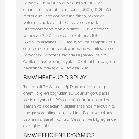
BMW 520 ile yeni BMW 5 Serisi verimlilik ve
dinamizmin somut halini sunar. 360bg (225kW)
motor gücü göz önüne alındığında, rakamlar
yeterince açıklayıcıdır: Opsiyonel sekiz ileri
Steptronic şanzımanla birlikte 100 kilometrede
yalnızca 7.2–7.7 litre yakıt tüketimi ve 169–
179gr/km arasında CO2 emisyonuna sahiptir. Arzu
ederseniz, kentin sokaklarını daha verimli şekilde
BMW Maxi Scooter üzerinde keşfedebilirsiniz.
Çevik sürüşü ve düşük yakıt tüketimi tam da şehir
hayatında ihtiyaç duyulan özellikler.
BMW HEAD-UP DISPLAY
Tam renkli BMW Head-Up Display sürüş ile ilgili
önemli bilgileri doğrudan sürücünün görüş açısı
içerisine yansıtır. Böylece sürücünün dikkati her
zaman yola odaklanır. Bilgiler arasında mevcut hız,
navigasyon talimatları, Hız Limit Bilgisi ve sollama
yapılamaz işareti, Kontrol Mesajları ve bilgi eğlence
özelliği yer alır.
BMW EFFICIENT DYNAMICS