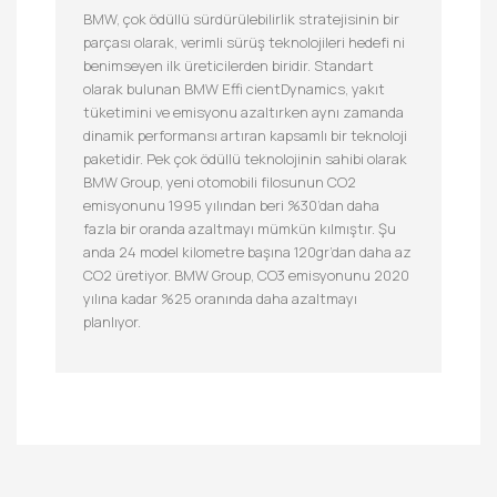
BMW, çok ödüllü sürdürülebilirlik stratejisinin bir
parçası olarak, verimli sürüş teknolojileri hedefi ni
benimseyen ilk üreticilerden biridir. Standart
olarak bulunan BMW Effi cientDynamics, yakıt
tüketimini ve emisyonu azaltırken aynı zamanda
dinamik performansı artıran kapsamlı bir teknoloji
paketidir. Pek çok ödüllü teknolojinin sahibi olarak
BMW Group, yeni otomobili filosunun CO2
emisyonunu 1995 yılından beri %30’dan daha
fazla bir oranda azaltmayı mümkün kılmıştır. Şu
anda 24 model kilometre başına 120gr’dan daha az
CO2 üretiyor. BMW Group, CO3 emisyonunu 2020
yılına kadar %25 oranında daha azaltmayı
planlıyor.