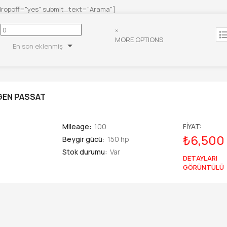
dropoff="yes" submit_text="Arama"]
×
MORE OPTIONS
En son eklenmiş
EN PASSAT
Mileage:
100
FİYAT:
₺6,500
Beygir gücü:
150 hp
Stok durumu:
Var
DETAYLARI
GÖRÜNTÜLÜ