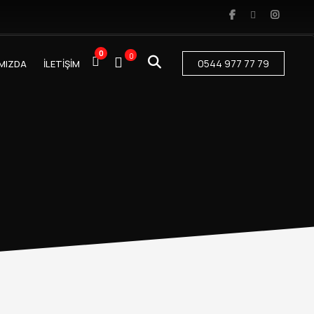
0
0
0544 977 77 79
MIZDA
İLETİŞİM